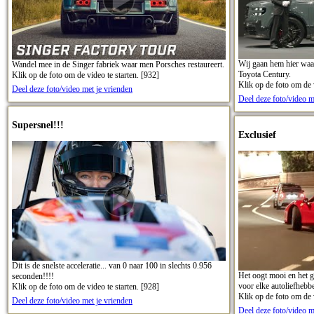
Wij gaan hem hier waars
Wandel mee in de Singer fabriek waar men Porsches restaureert.
Toyota Century.
Klik op de foto om de video te starten. [932]
Klik op de foto om de v
Deel deze foto/video met je vrienden
Deel deze foto/video m
Supersnel!!!
Exclusief
Dit is de snelste acceleratie... van 0 naar 100 in slechts 0.956
Het oogt mooi en het g
seconden!!!!
voor elke autoliefhebbe
Klik op de foto om de video te starten. [928]
Klik op de foto om de v
Deel deze foto/video met je vrienden
Deel deze foto/video m