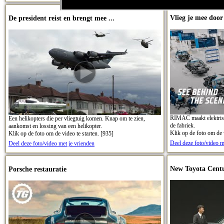
Vlieg je mee doo
De president reist en brengt mee ...
RIMAC maakt elektris
Een helikopters die per vliegtuig komen. Knap om te zien,
de fabriek.
aankomst en lossing van een helikopter.
Klik op de foto om de v
Klik op de foto om de video te starten. [935]
Deel deze foto/video m
Deel deze foto/video met je vrienden
New Toyota Cent
Porsche restauratie