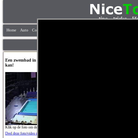
Home
Auto
Computer
Dieren
Grappig
Keuken
Kleding
Knutselen
Een zwembad in een voelbalstadion bouwen, het
Hoe werd het Las
kan!
Hoe werd de gokstad L
Klik op de foto om de v
Klik op de foto om de video te starten. [938]
Deel deze foto/video m
Deel deze foto/video met je vrienden