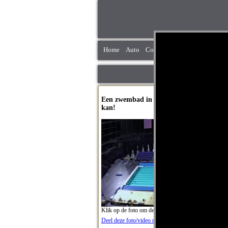
Home
Auto
Computer
Dieren
Grappig
Een zwembad in een voelbalstadion bouw
kan!
Klik op de foto om de video te starten. [938]
Deel deze foto/video met je vrienden