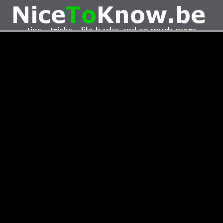
Keuken
Kleding
Knutselen
Oeps!
Overleven
Sport
Te gek
Techniek
en, het
Hoe werd het Las Vegas F1 circuit gemaakt?
Nederlan
Hoe werd de gokstad Las Vegas een F1 circuit?
dat loopt ni
Klik op de foto om de video te starten. [937]
Klik op de 
Deel deze foto/video met je vrienden
Deel deze f