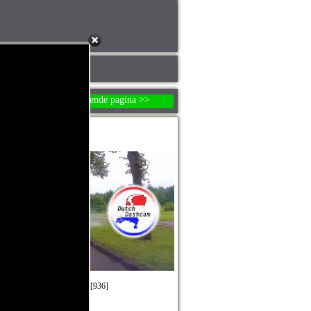
Thuis
Weetjes
>> volgende pagina >>
ders en autorijden...
et altijd lekker blijkbaar.
foto om de video te starten. [936]
oto/video met je vrienden