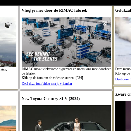
Vlieg je mee door de RIMAC fabriek
Gelukza
RIMAC maakt elektrische hypercars en neemt ons mee doorheen
Deze mense
 zien,
de fabriek.
Klik op de 
Klik op de foto om de video te starten. [934]
Deel deze f
Deel deze foto/video met je vrienden
Zware cr
New Toyota Century SUV (2024)