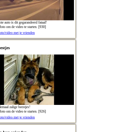
hte auto is dit gegarandeerd fataal!
foto om de video te starten. [930]
oto/video met je vrienden
estjes
lemaal zalige beestjes!
foto om de video te starten. [926]
oto/video met je vrienden