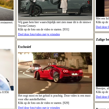
Met een lic
Wij gaan hem hier waarschijnlijk niet zien maar dit is de nieuwe
Klik op de 
restaureert.
Toyota Century.
Deel deze f
Klik op de foto om de video te starten. [931]
Deel deze foto/video met je vrienden
Zalige be
Exclusief
Beestjes, al
Klik op de 
hts 0.956
Het oogt mooi en het geluid is prachtig. Deze video is een must
Deel deze f
voor elke autoliefhebber.
Klik op de foto om de video te starten. [929]
Deel deze foto/video met je vrienden