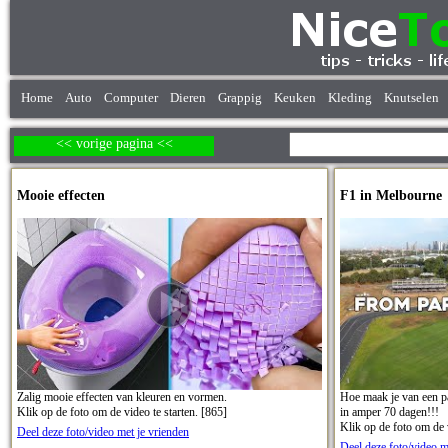
Home
Auto
Computer
Dieren
Grappig
Keuken
Kleding
Knutselen
<< vorige pagina <<
Mooie effecten
F1 in Melbourne
Zalig mooie effecten van kleuren en vormen.
Hoe maak je van een pa
Klik op de foto om de video te starten. [865]
in amper 70 dagen!!!
Klik op de foto om de v
Deel deze foto/video met je vrienden
Deel deze foto/video m