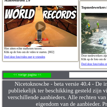
Skakeboarden 2.0
Topmedewerkers i
Hier zitten echte mafkezen tussen....
Klik op de foto om de video te starten. [802]
Deze medewerkers zijn 
Deel deze foto/video met je vrienden
Klik op de foto om de v
Deel deze foto/video m
<< vorige pagina <<
Nicetoknow.be - beta versie 40.4 - De i
publiekelijk ter beschikking gesteld zijn v
verschillende aanbieders. Alle rechten van d
eigendom van de aanbieder. P