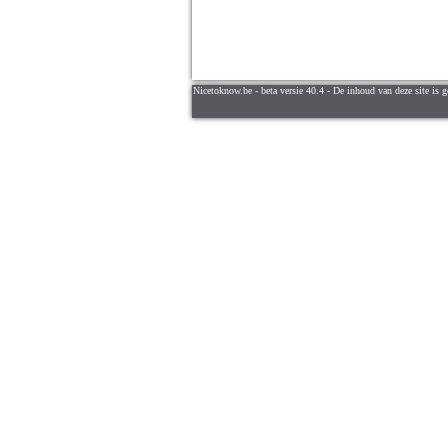
Nicetoknow.be - beta versie 40.4 - De inhoud van deze site is g