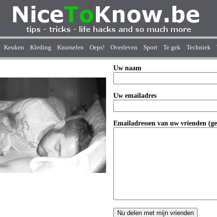
Keuken
Kleding
Knutselen
Oeps!
Overleven
Sport
Te gek
Techniek
Uw naam
Uw emailadres
Emailadressen van uw vrienden (ge