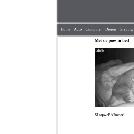
Home
Auto
Computer
Dieren
Grappig
Met de poes in bed
SLaapwel! Alhoewel...