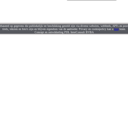
ebaseerd op gegevens die publiekelijk ter beschikking gesteld zijn via diverse websites, webfeeds, API's en posts
titels, teksten en foto's zijn en blijven eigendom van de aanbieder. Privacy en cookiepolicy kan u
hier
lezen.
Concept en ontwikkeling PDL InterConsult BVBA