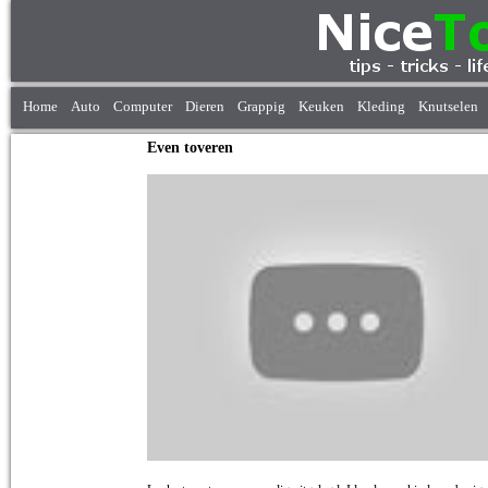
Home
Auto
Computer
Dieren
Grappig
Keuken
Kleding
Knutselen
Even toveren