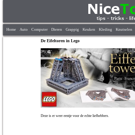
Home
Auto
Computer
Dieren
Grappig
Keuken
Kleding
Knutselen
De Eifeltoren in Lego
Deze is er weer eentje voor de echte liefhebbers.