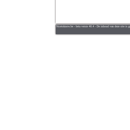
Nicetoknow.be - beta versie 40.4 - De inhoud van deze site is g