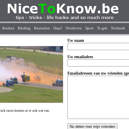
Keuken
Kleding
Knutselen
Oeps!
Overleven
Sport
Te gek
Techniek
Uw naam
Uw emailadres
Emailadressen van uw vrienden (ge
truck racen kennen ze er ook wat van.