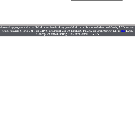
ebaseerd op gegevens die publiekelijk ter beschikking gesteld zijn via diverse websites, webfeeds, API's en posts
titels, teksten en foto's zijn en blijven eigendom van de aanbieder. Privacy en cookiepolicy kan u
hier
lezen.
Concept en ontwikkeling PDL InterConsult BVBA