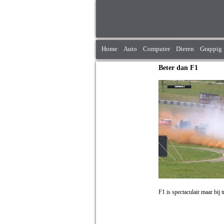
Home
Auto
Computer
Dieren
Grappig
Beter dan F1
F1 is spectaculair maar bij 